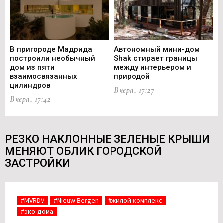
В пригороде Мадрида
Автономный мини-дом
В 
построили необычный
Shak стирает границы
ст
дом из пяти
между интерьером и
не
взаимосвязанных
природой
Ce
цилиндров
Вчера, 17:27
Вч
Вчера, 17:42
РЕЗКО НАКЛОННЫЕ ЗЕЛЕНЫЕ КРЫШИ
МЕНЯЮТ ОБЛИК ГОРОДСКОЙ
ЗАСТРОЙКИ
#MVRDV
#Nieuw Bergen
#жилой комплекс
#эко-дома