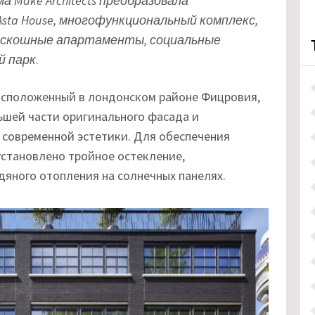
Make Architects преобразовала
Asta House, многофункциональный комплекс,
оскошные апартаменты, социальные
й парк
.
асположенный в лондонском районе Фицровия,
ьшей части оригинального фасада и
 современной эстетики. Для обеспечения
становлено тройное остекление,
яного отопления на солнечных панелях.