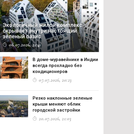
Экологичный жилой комплекс
скрывает внутри настоящий
зеленый оазис
06.07.2026, 21:41
В доме-муравейнике в Индии
всегда прохладно без
кондиционеров
07.07.2026, 20:23
Резко наклонные зеленые
крыши меняют облик
городской застройки
20.07.2026, 21:03