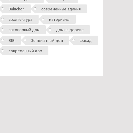
Baluchon
современные здания
архитектура
материалы
автономный дом
дом на дереве
BIG
3d-печатный дом
фасад
современный дом