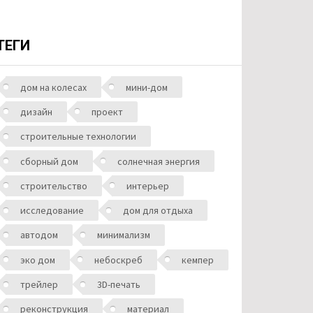
ТЕГИ
дом на колесах
мини-дом
дизайн
проект
строительные технологии
сборный дом
солнечная энергия
строительство
интерьер
исследование
дом для отдыха
автодом
минимализм
эко дом
небоскреб
кемпер
трейлер
3D-печать
реконструкция
материал