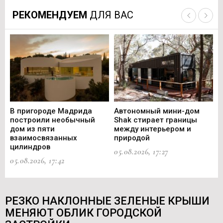
РЕКОМЕНДУЕМ
ДЛЯ ВАС
В пригороде Мадрида
Автономный мини-дом
В 
построили необычный
Shak стирает границы
ст
дом из пяти
между интерьером и
не
взаимосвязанных
природой
Ce
цилиндров
05.08.2026, 17:27
05.
05.08.2026, 17:42
РЕЗКО НАКЛОННЫЕ ЗЕЛЕНЫЕ КРЫШИ
МЕНЯЮТ ОБЛИК ГОРОДСКОЙ