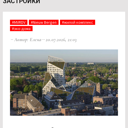
ЗАСТРОЙКИ
#MVRDV
#Nieuw Bergen
#жилой комплекс
#эко-дома
Автор: Елена
20.07.2026, 21:03