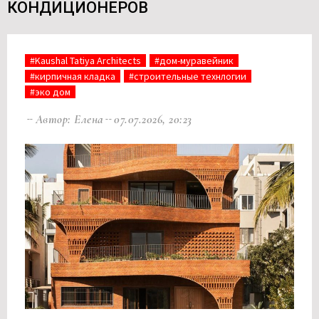
КОНДИЦИОНЕРОВ
#Kaushal Tatiya Architects
#дом-муравейник
#кирпичная кладка
#строительные технлогии
#эко дом
Автор: Елена
07.07.2026, 20:23