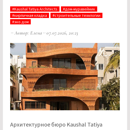
#Kaushal Tatiya Architects
#дом-муравейник
#кирпичная кладка
#строительные технлогии
#эко дом
Автор: Елена
07.07.2026, 20:23
Архитектурное бюро Kaushal Tatiya