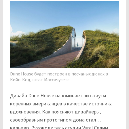
Dune House будет построен в песчаных дюнах в
Кейп-Код, штат Массачусетс
Дизайн Dune House напоминает пит-хаусы
коренных американцев в качестве источника
вдохновения. Как поясняют дизайнеры,
своеобразным прототипом дома стал…
кальмар. Руководитель студии Vural Селим