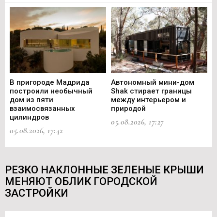
В пригороде Мадрида
Автономный мини-дом
В 
построили необычный
Shak стирает границы
ст
дом из пяти
между интерьером и
не
взаимосвязанных
природой
Ce
цилиндров
05.08.2026, 17:27
05.
05.08.2026, 17:42
РЕЗКО НАКЛОННЫЕ ЗЕЛЕНЫЕ КРЫШИ
МЕНЯЮТ ОБЛИК ГОРОДСКОЙ
ЗАСТРОЙКИ