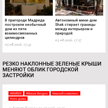
В пригороде Мадрида
Автономный мини-дом
В 
построили необычный
Shak стирает границы
ст
дом из пяти
между интерьером и
не
взаимосвязанных
природой
Ce
цилиндров
05.08.2026, 17:27
05.
05.08.2026, 17:42
РЕЗКО НАКЛОННЫЕ ЗЕЛЕНЫЕ КРЫШИ
МЕНЯЮТ ОБЛИК ГОРОДСКОЙ
ЗАСТРОЙКИ
#MVRDV
#Nieuw Bergen
#жилой комплекс
#эко-дома
Автор: Елена
20.07.2026, 21:03