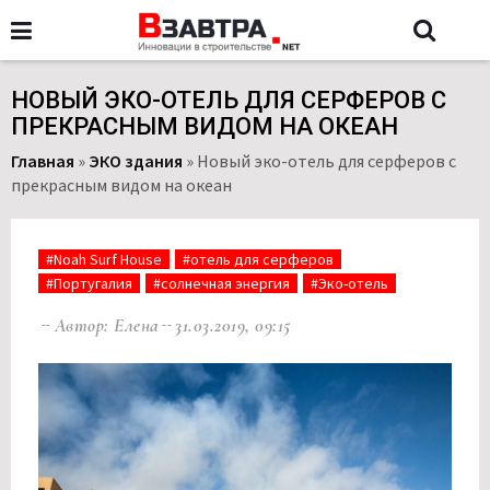
НОВЫЙ ЭКО-ОТЕЛЬ ДЛЯ СЕРФЕРОВ С
ПРЕКРАСНЫМ ВИДОМ НА ОКЕАН
Главная
»
ЭКО здания
»
Новый эко-отель для серферов с
прекрасным видом на океан
#Noah Surf House
#отель для серферов
#Португалия
#солнечная энергия
#Эко-отель
Автор: Елена
31.03.2019, 09:15