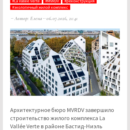
#La Vallée Verte
#MVRDV
#реконструкция
#экологичный жилой комплекс
Автор: Елена
06.07.2026, 21:41
Архитектурное бюро MVRDV завершило
строительство жилого комплекса La
Vallée Verte в районе Бастид-Ниэль