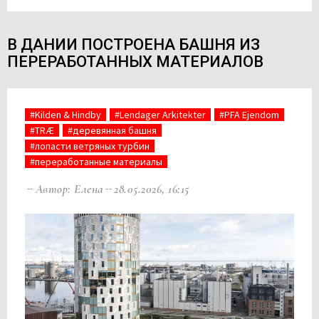
В ДАНИИ ПОСТРОЕНА БАШНЯ ИЗ
ПЕРЕРАБОТАННЫХ МАТЕРИАЛОВ
#Kilden & Hindby
#Lendager Arkitekter
#PFA Ejendom
#TRÆ
#деревянная башня
#лопасти ветряных турбин
#переработанные материалы
Автор: Елена
28.05.2026, 16:15