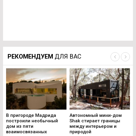
РЕКОМЕНДУЕМ
ДЛЯ ВАС
В пригороде Мадрида
Автономный мини-дом
В 
построили необычный
Shak стирает границы
ст
дом из пяти
между интерьером и
не
взаимосвязанных
природой
Ce