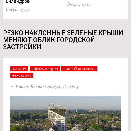
цилиндров
Вчера, 17:27
Вч
Вчера, 17:42
РЕЗКО НАКЛОННЫЕ ЗЕЛЕНЫЕ КРЫШИ
МЕНЯЮТ ОБЛИК ГОРОДСКОЙ
ЗАСТРОЙКИ
#MVRDV
#Nieuw Bergen
#жилой комплекс
#эко-дома
Автор: Елена
20.07.2026, 21:03