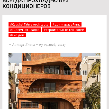
ВСЕГДА ПРОХЛАДНО БЕЗ
КОНДИЦИОНЕРОВ
#Kaushal Tatiya Architects
#дом-муравейник
#кирпичная кладка
#строительные технлогии
#эко дом
Автор: Елена
07.07.2026, 20:23