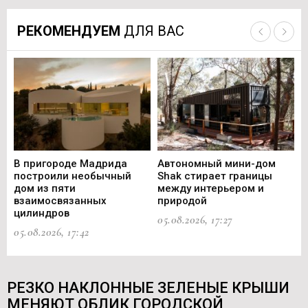
РЕКОМЕНДУЕМ
ДЛЯ ВАС
В пригороде Мадрида
Автономный мини-дом
В 
построили необычный
Shak стирает границы
ст
дом из пяти
между интерьером и
не
взаимосвязанных
природой
Ce
цилиндров
05.08.2026, 17:27
05.
05.08.2026, 17:42
РЕЗКО НАКЛОННЫЕ ЗЕЛЕНЫЕ КРЫШИ
МЕНЯЮТ ОБЛИК ГОРОДСКОЙ