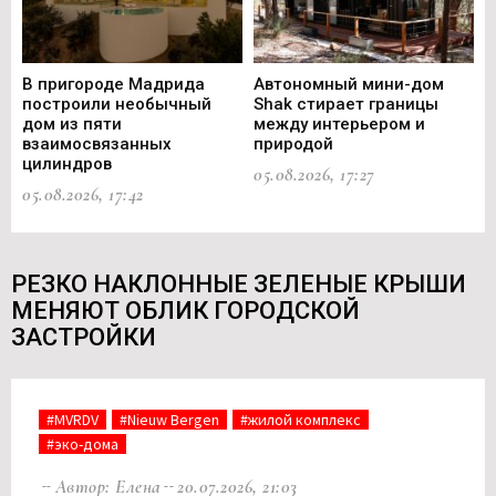
В пригороде Мадрида
Автономный мини-дом
В 
построили необычный
Shak стирает границы
ст
дом из пяти
между интерьером и
не
взаимосвязанных
природой
Ce
цилиндров
05.08.2026, 17:27
05.
05.08.2026, 17:42
РЕЗКО НАКЛОННЫЕ ЗЕЛЕНЫЕ КРЫШИ
МЕНЯЮТ ОБЛИК ГОРОДСКОЙ
ЗАСТРОЙКИ
#MVRDV
#Nieuw Bergen
#жилой комплекс
#эко-дома
Автор: Елена
20.07.2026, 21:03