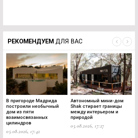
РЕКОМЕНДУЕМ
ДЛЯ ВАС
В пригороде Мадрида
Автономный мини-дом
В 
построили необычный
Shak стирает границы
ст
дом из пяти
между интерьером и
не
взаимосвязанных
природой
Ce
цилиндров
05.08.2026, 17:27
05.
05.08.2026, 17:42