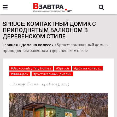
SPRUCE: КОМПАКТНЫЙ ДОМИК С
ПРИПОДНЯТЫМ БАЛКОНОМ В
ДЕРЕВЕНСКОМ СТИЛЕ
Главная
»
Дома на колесах
»
Spruce: компактный домик с
приподнятым балконом в деревенском стиле
#Backcountry Tiny Homes
#Spruce
#дом на колесах
#мини-дом
#рустикальный дизайн
Автор: Елена
14.08.2025, 22:15