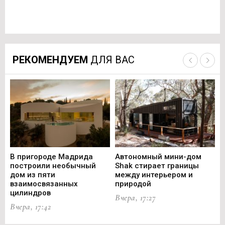
РЕКОМЕНДУЕМ
ДЛЯ ВАС
В пригороде Мадрида
Автономный мини-дом
В 
построили необычный
Shak стирает границы
ст
дом из пяти
между интерьером и
не
взаимосвязанных
природой
Ce
цилиндров
Вчера, 17:27
Вч
Вчера, 17:42