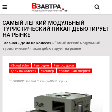
САМЫЙ ЛЕГКИЙ МОДУЛЬНЫЙ
ТУРИСТИЧЕСКИЙ ПИКАП ДЕБЮТИРУЕТ
НА РЫНКЕ
Главная
»
Дома на колесах
»
Самый легкий модульный
туристический пикап дебютирует на рынке
#Scout Yoho
#автодом
#автофургон
#дом на колесах
#кемпер
#солнечная энергия
Автор: Елена
27.07.2020, 23:05