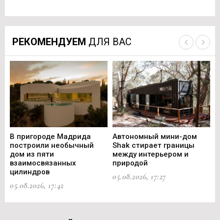
РЕКОМЕНДУЕМ
ДЛЯ ВАС
В пригороде Мадрида
Автономный мини-дом
В 
построили необычный
Shak стирает границы
ст
дом из пяти
между интерьером и
не
взаимосвязанных
природой
Ce
цилиндров
05.08.2026, 17:27
05.
05.08.2026, 17:42