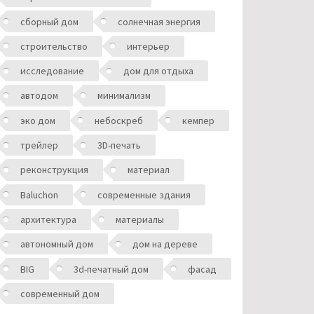
сборный дом
солнечная энергия
строительство
интерьер
исследование
дом для отдыха
автодом
минимализм
эко дом
небоскреб
кемпер
трейлер
3D-печать
реконструкция
материал
Baluchon
современные здания
архитектура
материалы
автономный дом
дом на дереве
BIG
3d-печатный дом
фасад
современный дом