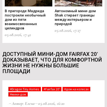
В пригороде Мадрида
Автономный мини-дом
В 
построили необычный
Shak стирает границы
ст
дом из пяти
между интерьером и
не
взаимосвязанных
природой
Ce
цилиндров
05.08.2026, 17:27
05.
05.08.2026, 17:42
ДОСТУПНЫЙ МИНИ-ДОМ FAIRFAX 20'
ДОКАЗЫВАЕТ, ЧТО ДЛЯ КОМФОРТНОЙ
ЖИЗНИ НЕ НУЖНЫ БОЛЬШИЕ
ПЛОЩАДИ
#Dragon Tiny Homes
#Fairfax 20'
#дом на колесах
#мини-дом
Автор: Елена
05.08.2026, 16:20