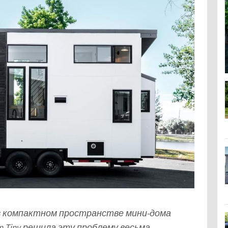
в компактном пространстве мини-дома
rm Tiny решила эту проблему весьма