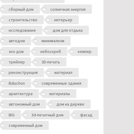
сборный дом
солнечная энергия
строительство
интерьер
исследование
дом для отдыха
автодом
минимализм
эко дом
небоскреб
кемпер
трейлер
3D-печать
реконструкция
материал
Baluchon
современные здания
архитектура
материалы
автономный дом
дом на дереве
BIG
3d-печатный дом
фасад
современный дом