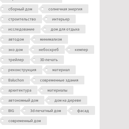
сборный дом
солнечная энергия
строительство
интерьер
исследование
дом для отдыха
автодом
минимализм
эко дом
небоскреб
кемпер
трейлер
3D-печать
реконструкция
материал
Baluchon
современные здания
архитектура
материалы
автономный дом
дом на дереве
BIG
3d-печатный дом
фасад
современный дом