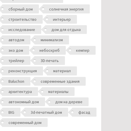
сборный дом
солнечная энергия
строительство
интерьер
исследование
дом для отдыха
автодом
минимализм
эко дом
небоскреб
кемпер
трейлер
3D-печать
реконструкция
материал
Baluchon
современные здания
архитектура
материалы
автономный дом
дом на дереве
BIG
3d-печатный дом
фасад
современный дом