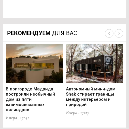
РЕКОМЕНДУЕМ
ДЛЯ ВАС
В пригороде Мадрида
Автономный мини-дом
В 
построили необычный
Shak стирает границы
ст
дом из пяти
между интерьером и
не
взаимосвязанных
природой
Ce
цилиндров
Вчера, 17:27
Вч
Вчера, 17:42