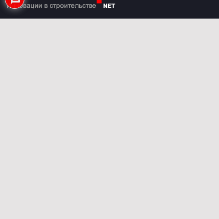
Мы всегда открыты к сотрудничеству.
Если у Вас есть какие-либо предложения или
вопросы – напишите нам.
nasha-alternativa@yandex.ru
Категории
Строительные технологии
Современные здания
Материалы
Интерьер
Дизайн