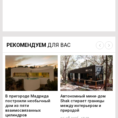
РЕКОМЕНДУЕМ
ДЛЯ ВАС
В пригороде Мадрида
Автономный мини-дом
В 
построили необычный
Shak стирает границы
ст
дом из пяти
между интерьером и
не
взаимосвязанных
природой
Ce
цилиндров
05.08.2026, 17:27
05.