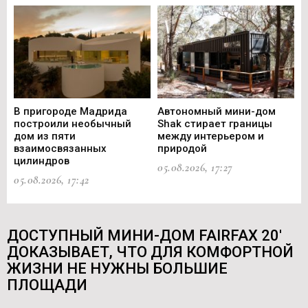
В пригороде Мадрида
Автономный мини-дом
В 
построили необычный
Shak стирает границы
ст
дом из пяти
между интерьером и
не
взаимосвязанных
природой
Ce
цилиндров
05.08.2026, 17:27
05.
05.08.2026, 17:42
ДОСТУПНЫЙ МИНИ-ДОМ FAIRFAX 20'
ДОКАЗЫВАЕТ, ЧТО ДЛЯ КОМФОРТНОЙ
ЖИЗНИ НЕ НУЖНЫ БОЛЬШИЕ
ПЛОЩАДИ