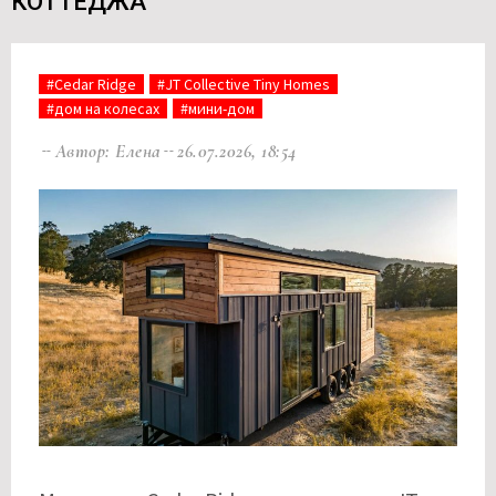
КОТТЕДЖА
#Cedar Ridge
#JT Collective Tiny Homes
#дом на колесах
#мини-дом
Автор: Елена
26.07.2026, 18:54