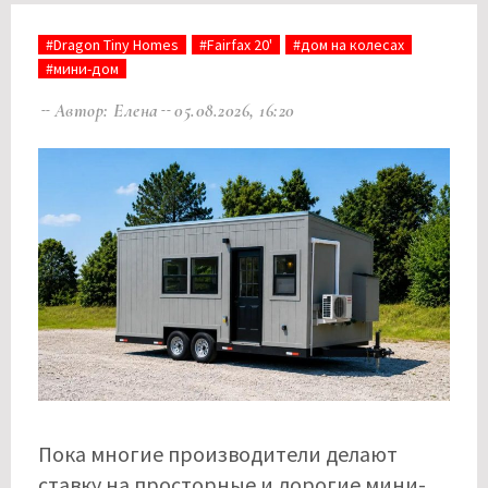
#Dragon Tiny Homes
#Fairfax 20'
#дом на колесах
#мини-дом
Автор: Елена
05.08.2026, 16:20
Пока многие производители делают
ставку на просторные и дорогие мини-