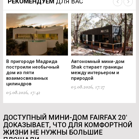
РЕКОМЕНДУЕМ
ДЛЯ ВАС
В пригороде Мадрида
Автономный мини-дом
В 
построили необычный
Shak стирает границы
ст
дом из пяти
между интерьером и
не
взаимосвязанных
природой
Ce
цилиндров
05.08.2026, 17:27
05.
05.08.2026, 17:42
ДОСТУПНЫЙ МИНИ-ДОМ FAIRFAX 20'
ДОКАЗЫВАЕТ, ЧТО ДЛЯ КОМФОРТНОЙ
ЖИЗНИ НЕ НУЖНЫ БОЛЬШИЕ