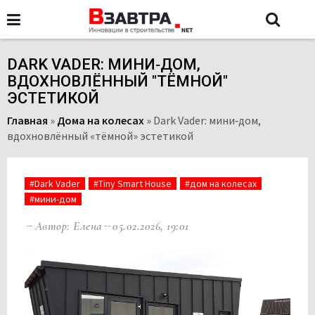
DARK VADER: МИНИ‑ДОМ,
ВДОХНОВЛЁННЫЙ "ТЁМНОЙ"
ЭСТЕТИКОЙ
Главная
»
Дома на колесах
»
Dark Vader: мини‑дом,
вдохновлённый «тёмной» эстетикой
#Dark Vader
#Tiny Smart House
#дом на колесах
#мини-дом
Автор: Елена
05.02.2026, 19:01