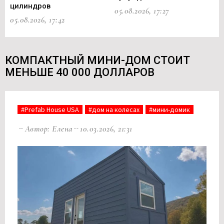
цилиндров
05.08.2026, 17:27
05.
05.08.2026, 17:42
КОМПАКТНЫЙ МИНИ-ДОМ СТОИТ
МЕНЬШЕ 40 000 ДОЛЛАРОВ
#Prefab House USA
#дом на колесах
#мини-домик
Автор: Елена
10.03.2026, 21:31