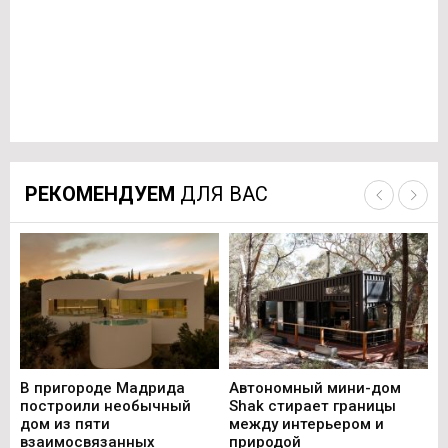
РЕКОМЕНДУЕМ
ДЛЯ ВАС
В пригороде Мадрида
Автономный мини-дом
В 
построили необычный
Shak стирает границы
ст
дом из пяти
между интерьером и
не
взаимосвязанных
природой
Ce