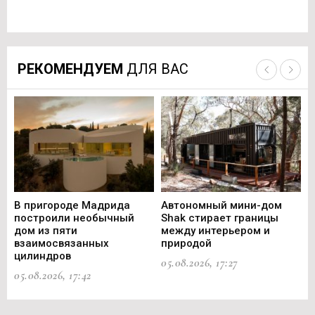
РЕКОМЕНДУЕМ
ДЛЯ ВАС
В пригороде Мадрида
Автономный мини-дом
В 
построили необычный
Shak стирает границы
ст
дом из пяти
между интерьером и
не
взаимосвязанных
природой
Ce
цилиндров
05.08.2026, 17:27
05.
05.08.2026, 17:42