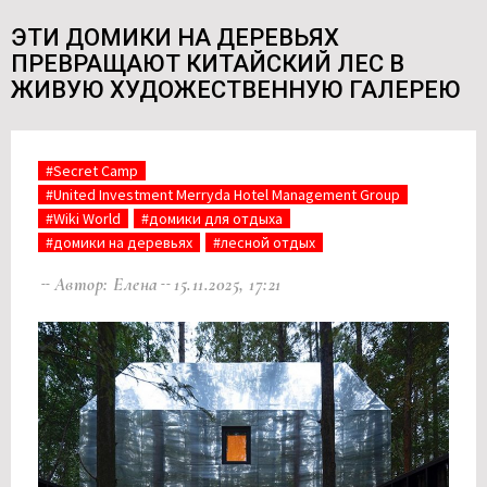
ЭТИ ДОМИКИ НА ДЕРЕВЬЯХ
ПРЕВРАЩАЮТ КИТАЙСКИЙ ЛЕС В
ЖИВУЮ ХУДОЖЕСТВЕННУЮ ГАЛЕРЕЮ
#Secret Camp
#United Investment Merryda Hotel Management Group
#Wiki World
#домики для отдыха
#домики на деревьях
#лесной отдых
Автор: Елена
15.11.2025, 17:21