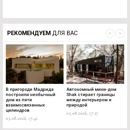
РЕКОМЕНДУЕМ
ДЛЯ ВАС
В пригороде Мадрида
Автономный мини-дом
В 
построили необычный
Shak стирает границы
ст
дом из пяти
между интерьером и
не
взаимосвязанных
природой
Ce
цилиндров
05.08.2026, 17:27
05.
05.08.2026, 17:42