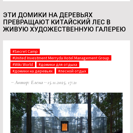
ЭТИ ДОМИКИ НА ДЕРЕВЬЯХ
ПРЕВРАЩАЮТ КИТАЙСКИЙ ЛЕС В
ЖИВУЮ ХУДОЖЕСТВЕННУЮ ГАЛЕРЕЮ
#Secret Camp
#United Investment Merryda Hotel Management Group
#Wiki World
#домики для отдыха
#домики на деревьях
#лесной отдых
Автор: Елена
15.11.2025, 17:21