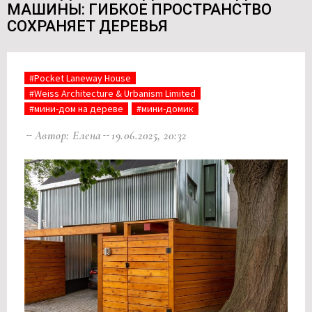
МАШИНЫ: ГИБКОЕ ПРОСТРАНСТВО
СОХРАНЯЕТ ДЕРЕВЬЯ
#Pocket Laneway House
#Weiss Architecture & Urbanism Limited
#мини-дом на дереве
#мини-домик
Автор: Елена
19.06.2025, 20:32