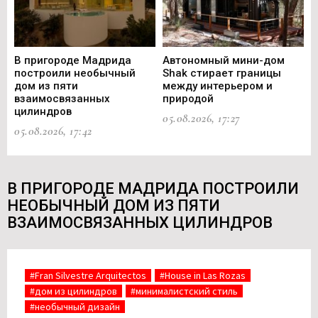
В пригороде Мадрида
Автономный мини-дом
В 
построили необычный
Shak стирает границы
ст
дом из пяти
между интерьером и
не
взаимосвязанных
природой
Ce
цилиндров
05.08.2026, 17:27
05.
05.08.2026, 17:42
В ПРИГОРОДЕ МАДРИДА ПОСТРОИЛИ
НЕОБЫЧНЫЙ ДОМ ИЗ ПЯТИ
ВЗАИМОСВЯЗАННЫХ ЦИЛИНДРОВ
#Fran Silvestre Arquitectos
#House in Las Rozas
#дом из цилиндров
#минималистский стиль
#необычный дизайн