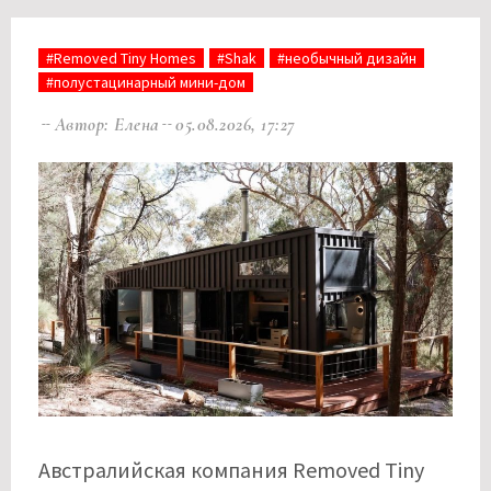
#Removed Tiny Homes
#Shak
#необычный дизайн
#полустацинарный мини-дом
Автор: Елена
05.08.2026, 17:27
Австралийская компания Removed Tiny