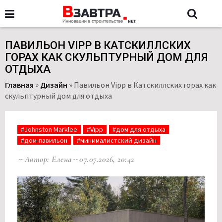
ПАВИЛЬОН VIPP В КАТСКИЛЛСКИХ
ГОРАХ КАК СКУЛЬПТУРНЫЙ ДОМ ДЛЯ
ОТДЫХА
Главная
»
Дизайн
»
Павильон Vipp в Катскиллских горах как
скульптурный дом для отдыха
#Johnston Marklee
#Vipp
#дом для отдыха
#дом-павильон
#минималистский дизайн
Автор: Елена
07.07.2026, 20:42