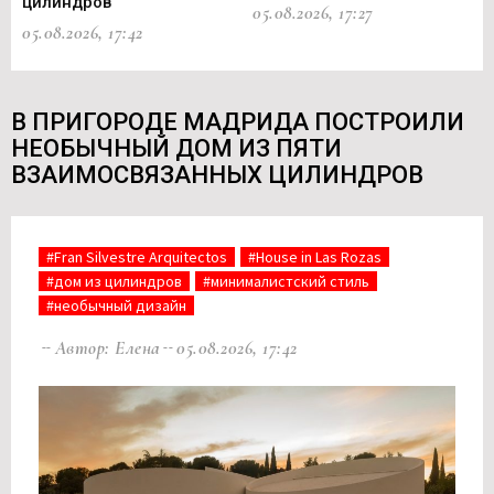
цилиндров
05.08.2026, 17:27
05.
05.08.2026, 17:42
В ПРИГОРОДЕ МАДРИДА ПОСТРОИЛИ
НЕОБЫЧНЫЙ ДОМ ИЗ ПЯТИ
ВЗАИМОСВЯЗАННЫХ ЦИЛИНДРОВ
#Fran Silvestre Arquitectos
#House in Las Rozas
#дом из цилиндров
#минималистский стиль
#необычный дизайн
Автор: Елена
05.08.2026, 17:42