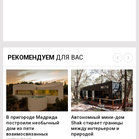
РЕКОМЕНДУЕМ
ДЛЯ ВАС
В пригороде Мадрида
Автономный мини-дом
В 
построили необычный
Shak стирает границы
ст
дом из пяти
между интерьером и
не
взаимосвязанных
природой
Ce