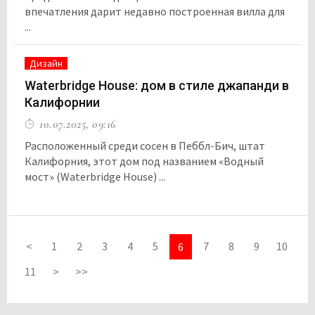
впечатления дарит недавно построенная вилла для
...
Дизайн
Waterbridge House: дом в стиле джапанди в
Калифорнии
10.07.2025, 09:16
Расположенный среди сосен в Пеббл-Бич, штат
Калифорния, этот дом под названием «Водный
мост» (Waterbridge House) ...
<
1
2
3
4
5
7
8
9
10
6
11
>
>>