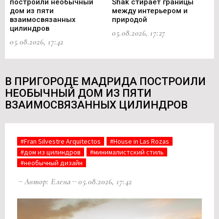
построили необычный
Shak стирает границы
ст
дом из пяти
между интерьером и
не
взаимосвязанных
природой
Ce
цилиндров
05.08.2026, 17:27
05.
05.08.2026, 17:42
В ПРИГОРОДЕ МАДРИДА ПОСТРОИЛИ
НЕОБЫЧНЫЙ ДОМ ИЗ ПЯТИ
ВЗАИМОСВЯЗАННЫХ ЦИЛИНДРОВ
#Fran Silvestre Arquitectos
#House in Las Rozas
#дом из цилиндров
#минималистский стиль
#необычный дизайн
Автор: Елена
05.08.2026, 17:42