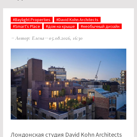
#Baylight Properties
#David Kohn Architects
#Smart's Place
#дом на крыше
#необычный дизайн
Автор: Елена
05.08.2026, 16:30
Лондонская студия David Kohn Architects