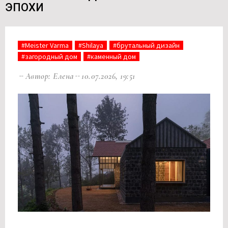
ЭПОХИ
#Meister Varma
#Shilaya
#брутальный дизайн
#загородный дом
#каменный дом
Автор: Елена
10.07.2026, 19:51