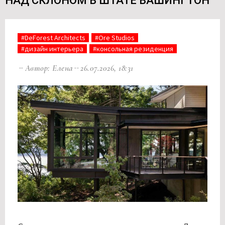
НАД СКЛОНОМ В ШТАТЕ ВАШИНГТОН
#DeForest Architects
#Ore Studios
#дизайн интерьера
#консольная резиденция
Автор: Елена
26.07.2026, 18:31