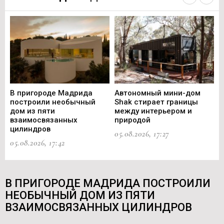
В пригороде Мадрида
Автономный мини-дом
В 
построили необычный
Shak стирает границы
ст
дом из пяти
между интерьером и
не
взаимосвязанных
природой
Ce
цилиндров
05.08.2026, 17:27
05.
05.08.2026, 17:42
В ПРИГОРОДЕ МАДРИДА ПОСТРОИЛИ
НЕОБЫЧНЫЙ ДОМ ИЗ ПЯТИ
ВЗАИМОСВЯЗАННЫХ ЦИЛИНДРОВ