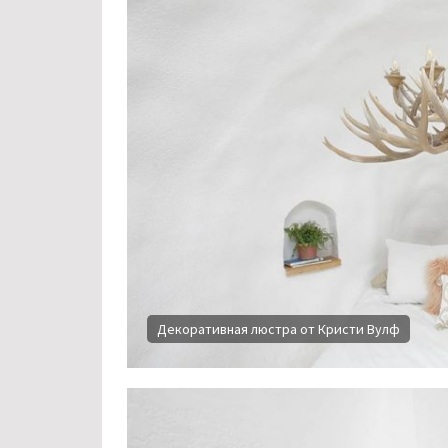
Декоративная люстра от Кристи Вулф