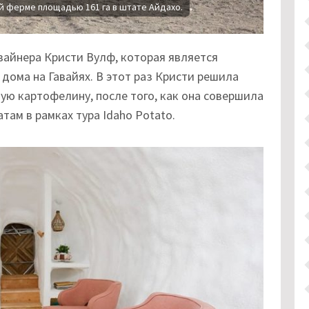
ой ферме площадью 161 га в штате Айдахо.
изайнера Кристи Вулф, которая является
дома на Гавайях. В этот раз Кристи решила
ую картофелину, после того, как она совершила
ам в рамках тура Idaho Potato.