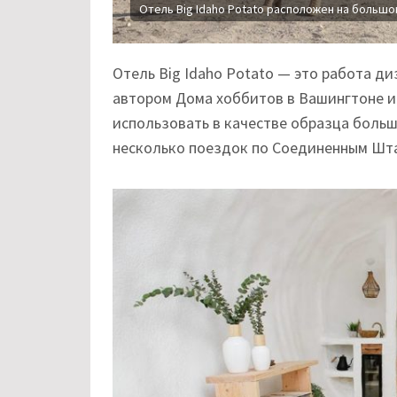
Отель Big Idaho Potato расположен на больш
Отель Big Idaho Potato — это работа д
автором Дома хоббитов в Вашингтоне и 
использовать в качестве образца больш
несколько поездок по Соединенным Штат