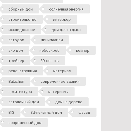
сборный дом
солнечная энергия
строительство
интерьер
исследование
дом для отдыха
автодом
минимализм
эко дом
небоскреб
кемпер
трейлер
3D-печать
реконструкция
материал
Baluchon
современные здания
архитектура
материалы
автономный дом
дом на дереве
BIG
3d-печатный дом
фасад
современный дом