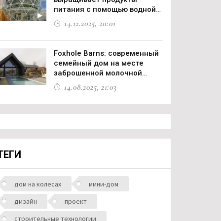
питания с помощью водной
фауны
14.12.2025, 20:01
Foxhole Barns: современный
семейный дом на месте
заброшенной молочной
фермы
14.08.2025, 21:03
ТЕГИ
дом на колесах
мини-дом
дизайн
проект
строительные технологии