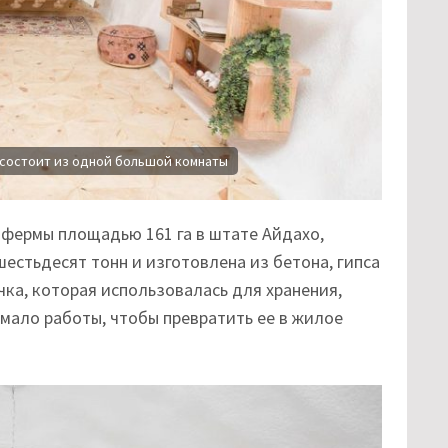
ер состоит из одной большой комнаты
фермы площадью 161 га в штате Айдахо,
естьдесят тонн и изготовлена из бетона, гипса
чка, которая использовалась для хранения,
емало работы, чтобы превратить ее в жилое