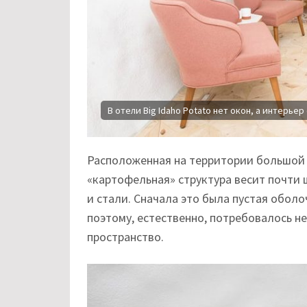
В отели Big Idaho Potato нет окон, а интерь
Расположенная на территории большой 
«картофельная» структура весит почти ш
и стали. Сначала это была пустая оболо
поэтому, естественно, потребовалось н
пространство.