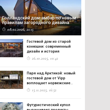
Голландский дом-амбар по новым
правилам загородного дизайна
08.02.2026, 21:15
Гостевой дом из старой
конюшни: современный
дизайн и история
26.10.2025, 10:42
Паря над Арктикой: новый
гостевой дом от Vipp
воплощает норвежские
рыболовные традиции
15.11.2025, 16:52
Футуристический купол
выращивает продукты