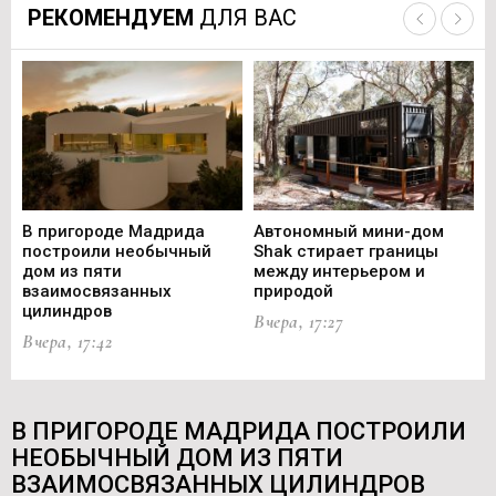
РЕКОМЕНДУЕМ
ДЛЯ ВАС
В пригороде Мадрида
Автономный мини-дом
В 
построили необычный
Shak стирает границы
ст
дом из пяти
между интерьером и
не
взаимосвязанных
природой
Ce
цилиндров
Вчера, 17:27
Вч
Вчера, 17:42
В ПРИГОРОДЕ МАДРИДА ПОСТРОИЛИ
НЕОБЫЧНЫЙ ДОМ ИЗ ПЯТИ
ВЗАИМОСВЯЗАННЫХ ЦИЛИНДРОВ