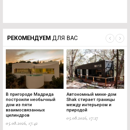
РЕКОМЕНДУЕМ
ДЛЯ ВАС
В пригороде Мадрида
Автономный мини-дом
В 
построили необычный
Shak стирает границы
ст
дом из пяти
между интерьером и
не
взаимосвязанных
природой
Ce
цилиндров
05.08.2026, 17:27
05.
05.08.2026, 17:42