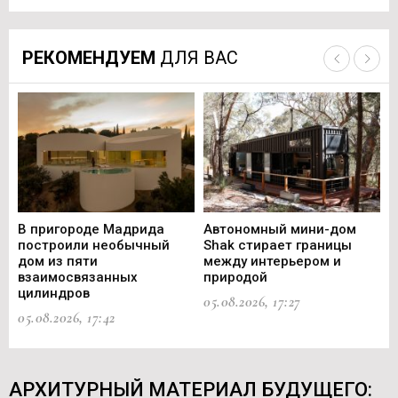
РЕКОМЕНДУЕМ
ДЛЯ ВАС
В пригороде Мадрида
Автономный мини-дом
В 
построили необычный
Shak стирает границы
ст
дом из пяти
между интерьером и
не
взаимосвязанных
природой
Ce
цилиндров
05.08.2026, 17:27
05.
05.08.2026, 17:42
АРХИТУРНЫЙ МАТЕРИАЛ БУДУЩЕГО: