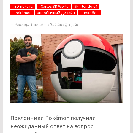
#3D-печать
#Carlos 3D World
#Nintendo 64
#Pokémon
#необычный дизайн
#Покебол
Автор: Елена
28.12.2025, 17:56
Поклонники Pokémon получили
неожиданный ответ на вопрос,