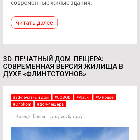
современные жилые здания.
читать далее
3D-ПЕЧАТНЫЙ ДОМ-ПЕЩЕРА:
СОВРЕМЕННАЯ ВЕРСИЯ ЖИЛИЩА В
ДУХЕ «ФЛИНТСТОУНОВ»
#3d-печатный дом
#COBOD
#Kizuki
#O House
#Onokom
#дом-пещера
Автор: Елена
11.03.2026, 19:23