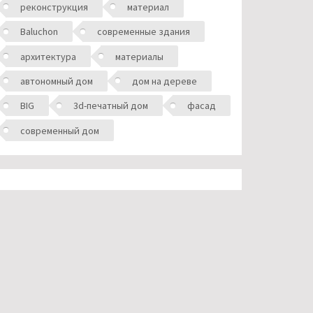
реконструкция
материал
Baluchon
современные здания
архитектура
материалы
автономный дом
дом на дереве
BIG
3d-печатный дом
фасад
современный дом