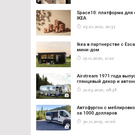
Space10: платформа для 
IKEA
03.01.2021, 20:52
Ikea в партнерстве с Es
мини-дом
19.11.2020, 11:20
Airstream 1971 года вып
глянцевый декор и автон
22.03.2020, 08:58
Автофургон с меблировко
за 1000 долларов
30.11.2019, 10:06