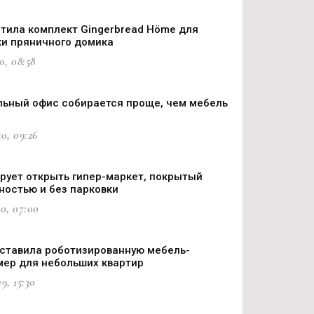
стила комплект Gingerbread Höme для
и пряничного домика
0, 08:58
льный офис собирается проще, чем мебель
0, 09:26
ирует открыть гипер-маркет, покрытый
ностью и без парковки
0, 07:00
ставила роботизированную мебель-
ер для небольших квартир
9, 15:30