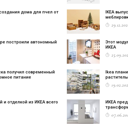
создания дома для пчел от
IKEA выпу
меблировк
29.12.202
cape построили автономный
Этот моду
ИКЕА
25.09.202
уска получил современный
Ikea план
омное питание
раститель
19.02.202
й и отделкой из ИКЕА всего
ИКЕА пред
трансформ
07.06.201